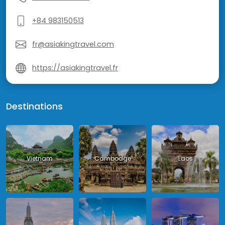
+84 983150513
fr@asiakingtravel.com
https://asiakingtravel.fr
Destinations
Vietnam
Cambodge
Laos