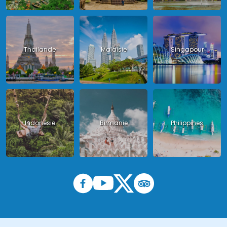
Thailande
Malaisie
Singapour
Indonésie
Birmanie
Philippines