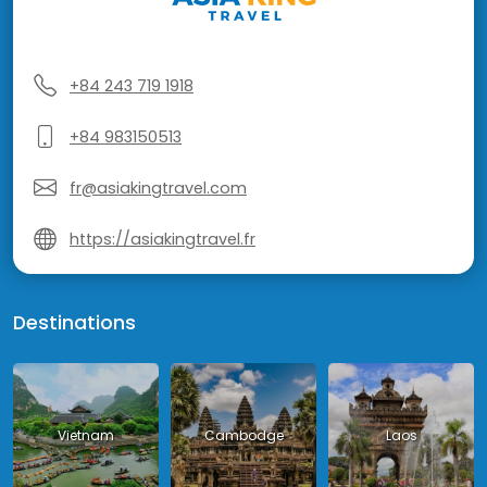
+84 243 719 1918
+84 983150513
fr@asiakingtravel.com
https://asiakingtravel.fr
Destinations
Vietnam
Cambodge
Laos