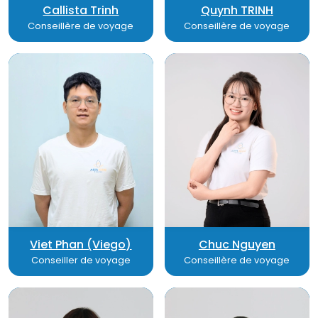
Callista Trinh
Quynh TRINH
Conseillère de voyage
Conseillère de voyage
Viet Phan (Viego)
Chuc Nguyen
Conseiller de voyage
Conseillère de voyage