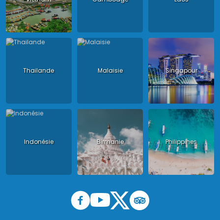
Thailande
Malaisie
Singapour
Indonésie
Birmanie
Philippines