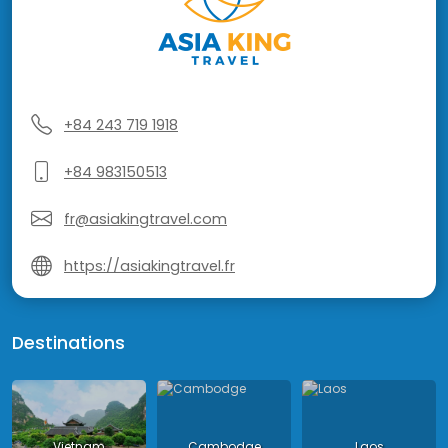
+84 243 719 1918
+84 983150513
fr@asiakingtravel.com
https://asiakingtravel.fr
Destinations
Vietnam
Cambodge
Laos