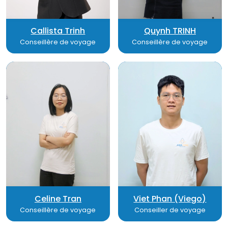
Callista Trinh
Quynh TRINH
Conseillère de voyage
Conseillère de voyage
Celine Tran
Viet Phan (Viego)
Conseillère de voyage
Conseiller de voyage