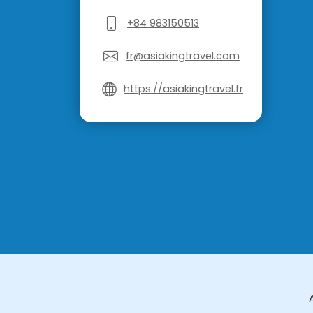
+84 983150513
fr@asiakingtravel.com
https://asiakingtravel.fr