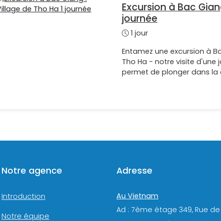
Excursion à Bac Giang
journée
1 jour
Entamez une excursion à Bac
Tho Ha - notre visite d'un
permet de plonger dans la c
Notre agence
Adresse
Au Vietnam
Introduction
Ad : 7ème étage 349, Rue de
Notre équipe