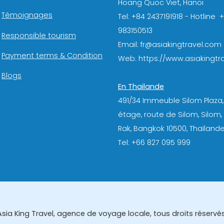
Hoang Quoc Viet, Hanoi
Témoignages
Tel: +84 2437191918 - Hotline 
983150513
Responsible tourism
Email: fr@asiakingtravel.com
Payment terms & Condition
Web: https://www.asiakingtra
Blogs
En Thailande
491/34 Immeuble Silom Plaza,
étage, route de Silom, Silom
Rak, Bangkok 10500, Thaïlande
Tel: +66 827 095 999
Asia King Travel, agence de voyage locale, tous droits réservés