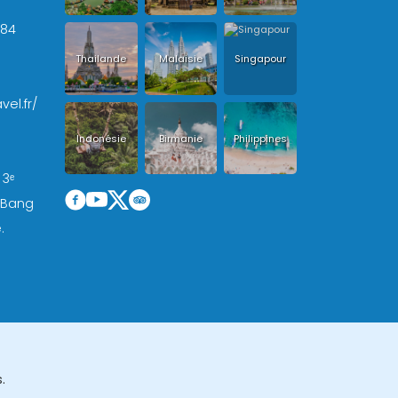
+84
Thailande
Malaisie
Singapour
vel.fr/
Indonésie
Birmanie
Philippines
 3ᵉ
, Bang
.
.