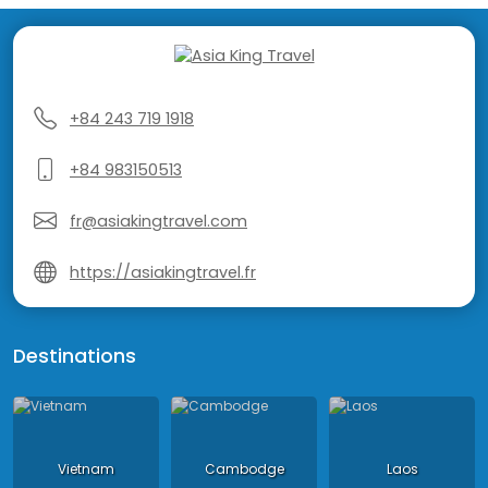
+84 243 719 1918
+84 983150513
fr@asiakingtravel.com
https://asiakingtravel.fr
Destinations
Vietnam
Cambodge
Laos