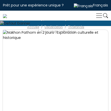
Prêt pour une expérience unique ?
Français
Tours Nakhon Pathom
Accueil
Destination
Thailande
Tours Nakhon Pathom