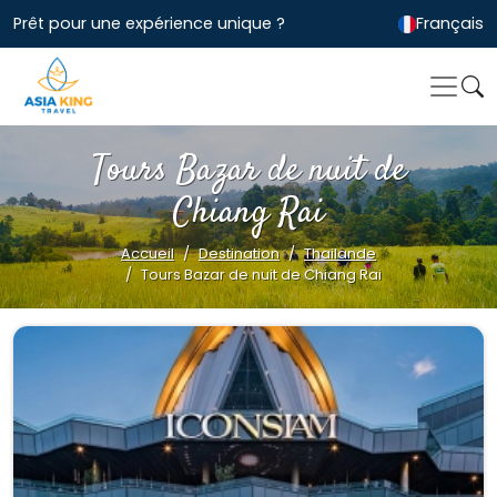
Prêt pour une expérience unique ?
Français
Tours Bazar de nuit de
Chiang Rai
Accueil
Destination
Thailande
Tours Bazar de nuit de Chiang Rai