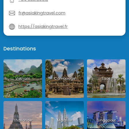
fr@asiakingtravel.com
https://asiakingtravel.fr
Destinations
Vietnam
Cambodge
Laos
Thailande
Malaisie
Singapour