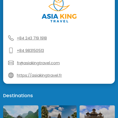
+84 243 719 1918
+84 983150513
fr@asiakingtravel.com
https://asiakingtravel.fr
Destinations