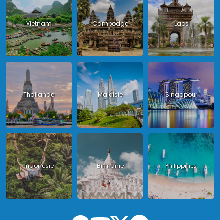
Vietnam
Cambodge
Laos
Thailande
Malaisie
Singapour
Indonésie
Birmanie
Philippines