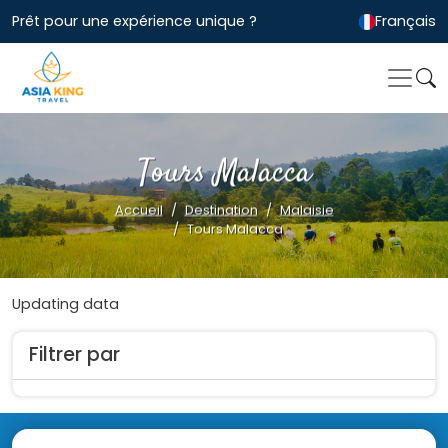
Prêt pour une expérience unique ?
Français
Tours Malacca
Accueil
Destination
Malaisie
Tours Malacca
Updating data
Filtrer par