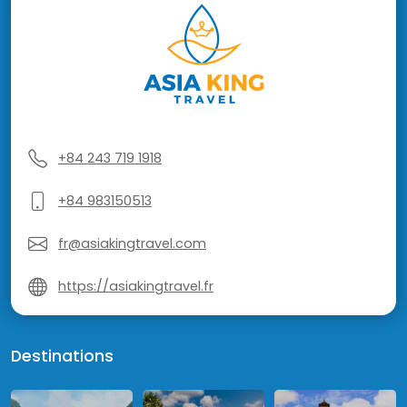
+84 243 719 1918
+84 983150513
fr@asiakingtravel.com
https://asiakingtravel.fr
Destinations