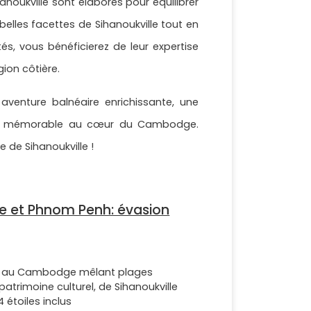
noukville sont élaborés pour équilibrer
belles facettes de Sihanoukville tout en
, vous bénéficierez de leur expertise
gion côtière.
 aventure balnéaire enrichissante, une
nce mémorable au cœur du Cambodge.
 de Sihanoukville !
lle et Phnom Penh: évasion
urs au Cambodge mêlant plages
t patrimoine culturel, de Sihanoukville
étoiles inclus