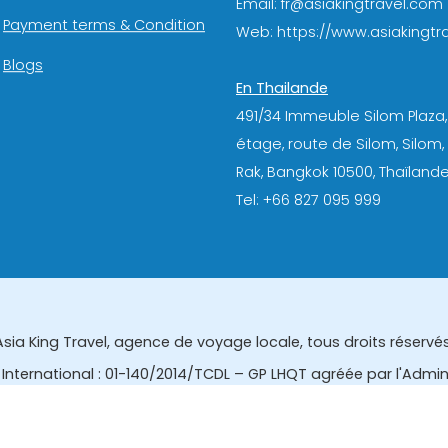
Email: fr@asiakingtravel.com
Payment terms & Condition
Web: https://www.asiakingtra
Blogs
En Thailande
491/34 Immeuble Silom Plaza,
étage, route de Silom, Silom
Rak, Bangkok 10500, Thaïlande
Tel: +66 827 095 999
Asia King Travel, agence de voyage locale, tous droits réservés
International : 01-140/2014/TCDL – GP LHQT agréée par l'Admi
eau des affaires touristiques et de l'enregistrement des gui
tourisme de la Thailande