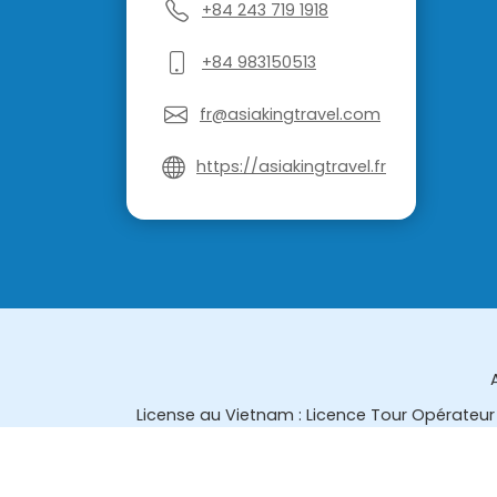
+84 243 719 1918
+84 983150513
fr@asiakingtravel.com
https://asiakingtravel.fr
License au Vietnam : Licence Tour Opérateur 
License en Thailande : 14/03366 par le Bur