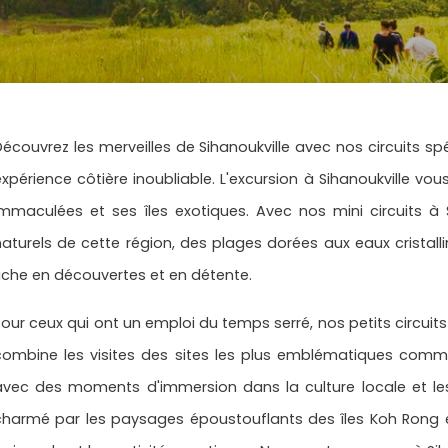
Découvrez les merveilles de Sihanoukville avec nos circuits s
expérience côtière inoubliable. L'excursion à Sihanoukville v
immaculées et ses îles exotiques. Avec nos mini circuits à S
naturels de cette région, des plages dorées aux eaux cristal
riche en découvertes et en détente.
our ceux qui ont un emploi du temps serré, nos petits circuits à
combine les visites des sites les plus emblématiques comme
avec des moments d'immersion dans la culture locale et l
charmé par les paysages époustouflants des îles Koh Rong 