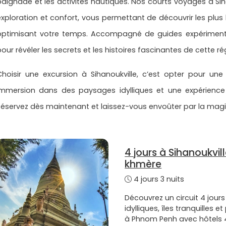
baignade et les activités nautiques. Nos courts voyages à Siha
exploration et confort, vous permettant de découvrir les plus 
optimisant votre temps. Accompagné de guides expérimentés
our révéler les secrets et les histoires fascinantes de cette ré
Choisir une excursion à Sihanoukville, c’est opter pour une
immersion dans des paysages idylliques et une expérie
Réservez dès maintenant et laissez-vous envoûter par la magie
4 jours à Sihanoukvi
khmère
4 jours 3 nuits
Découvrez un circuit 4 jo
idylliques, îles tranquilles e
à Phnom Penh avec hôtels 4 