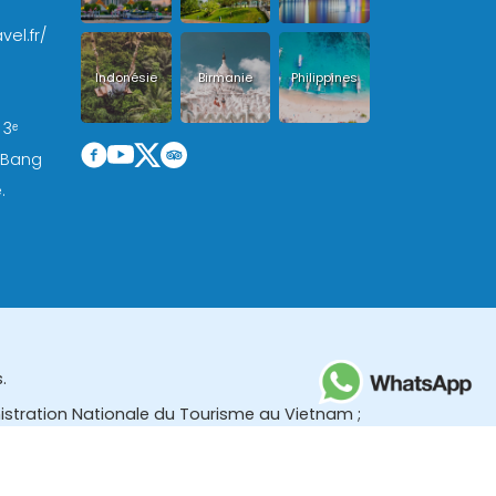
vel.fr/
Indonésie
Birmanie
Philippines
 3ᵉ
, Bang
.
.
nistration Nationale du Tourisme au Vietnam ;
des (TBGR) et le bureau du développement du