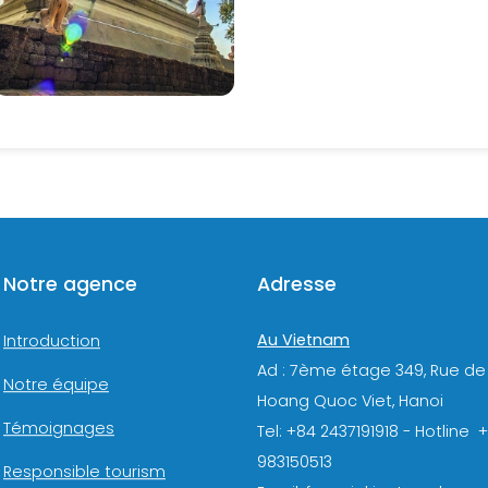
Notre agence
Adresse
Au Vietnam
Introduction
Ad : 7ème étage 349, Rue de
Notre équipe
Hoang Quoc Viet, Hanoi
Témoignages
Tel: +84 2437191918 - Hotline 
983150513
Responsible tourism