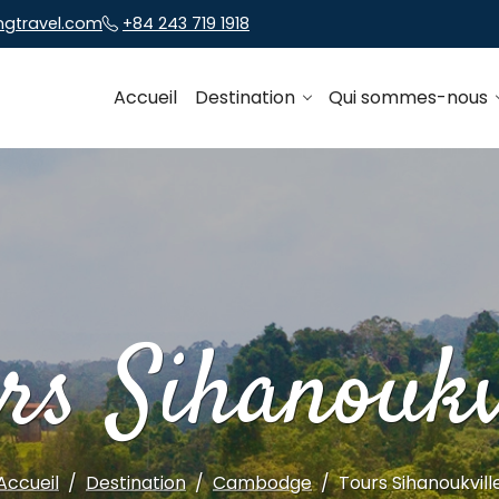
ngtravel.com
+84 243 719 1918
Accueil
Destination
Qui sommes-nous
rs Sihanoukv
Accueil
Destination
Cambodge
Tours Sihanoukvill