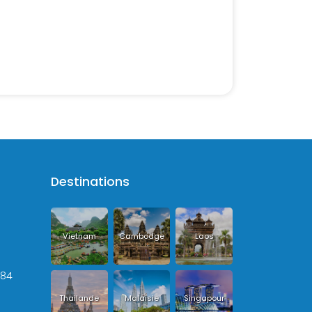
Destinations
Vietnam
Cambodge
Laos
+84
Thailande
Malaisie
Singapour