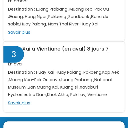
En amont
Destination
: Luang Prabang ,Muang Keo ,Pak Ou
,Gaeng, Hang Ngai ,Pakbeng ,Sandbank ,Banc de
sable,Huay Palang, Nam Thai River ,Huay Xai
Savoir plus
Huay Xai à Vientiane (en aval) 8 jours 7
3
nuits
En aval
Destination
: Huay Xai, Huay Palang ,Pakbeng,Kop Aek
,Muang Keo-Pak Ou cave,Luang Prabang ,National
Museum ,Ban Muang Kai, Kuang si ,Xayaburi
Hydroelectric Dam,Khok Akha, Pak Lay, Vientiane
Savoir plus