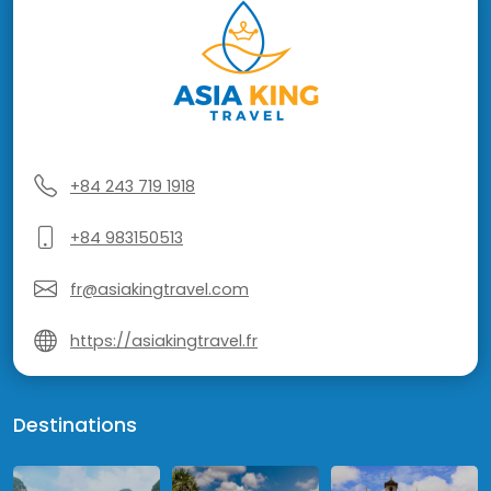
+84 243 719 1918
+84 983150513
fr@asiakingtravel.com
https://asiakingtravel.fr
Destinations