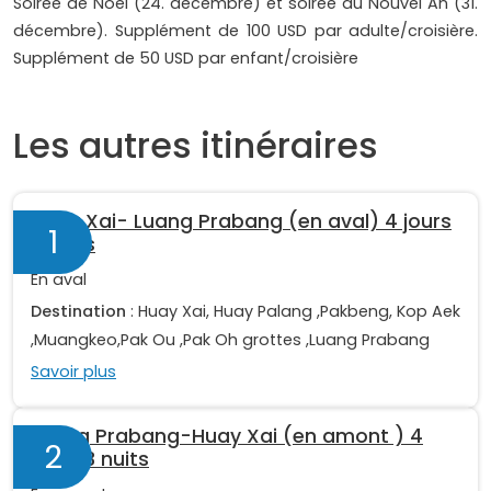
Soirée de Noël (24. décembre) et soirée du Nouvel An (31.
décembre). Supplément de 100 USD par adulte/croisière.
Supplément de 50 USD par enfant/croisière
Les autres itinéraires
Huay Xai- Luang Prabang (en aval) 4 jours
1
3 nuits
En aval
Destination
: Huay Xai, Huay Palang ,Pakbeng, Kop Aek
,Muangkeo,Pak Ou ,Pak Oh grottes ,Luang Prabang
Savoir plus
Luang Prabang-Huay Xai (en amont ) 4
2
jours 3 nuits