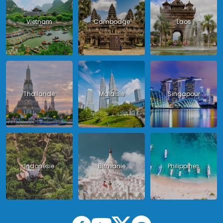
Vietnam
Cambodge
Laos
Thailande
Malaisie
Singapour
Indonésie
Birmanie
Philippines