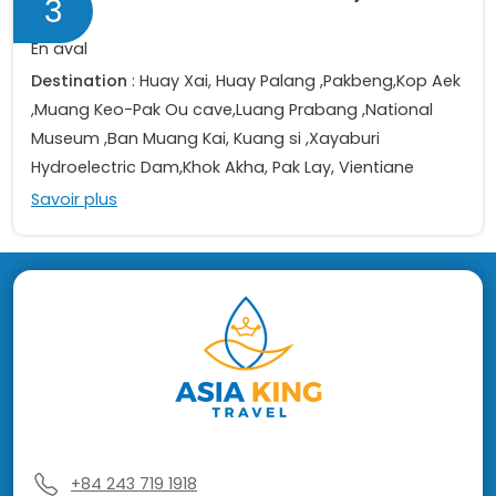
3
nuits
En aval
Destination
: Huay Xai, Huay Palang ,Pakbeng,Kop Aek
,Muang Keo-Pak Ou cave,Luang Prabang ,National
Museum ,Ban Muang Kai, Kuang si ,Xayaburi
Hydroelectric Dam,Khok Akha, Pak Lay, Vientiane
Savoir plus
+84 243 719 1918