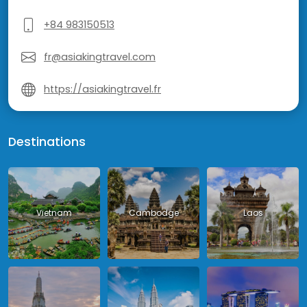
+84 983150513
fr@asiakingtravel.com
https://asiakingtravel.fr
Destinations
Vietnam
Cambodge
Laos