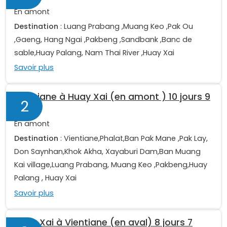
En amont
Destination
: Luang Prabang ,Muang Keo ,Pak Ou
,Gaeng, Hang Ngai ,Pakbeng ,Sandbank ,Banc de
sable,Huay Palang, Nam Thai River ,Huay Xai
Savoir plus
Vientiane à Huay Xai (en amont ) 10 jours 9
2
nuits
En amont
Destination
: Vientiane,Phalat,Ban Pak Mane ,Pak Lay,
Don Saynhan,Khok Akha, Xayaburi Dam,Ban Muang
Kai village,Luang Prabang, Muang Keo ,Pakbeng,Huay
Palang , Huay Xai
Savoir plus
Huay Xai à Vientiane (en aval) 8 jours 7