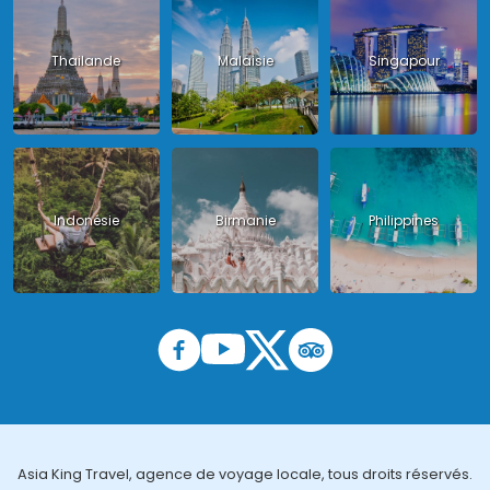
Thailande
Malaisie
Singapour
Indonésie
Birmanie
Philippines
Asia King Travel, agence de voyage locale, tous droits réservés.