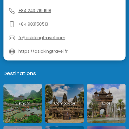
+84 243 719 1918
+84 983150513
fr@asiakingtravel.com
https://asiakingtravel.fr
Destinations
Vietnam
Cambodge
Laos