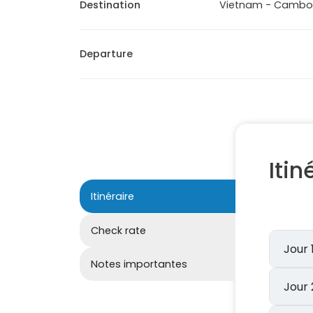
Destination
Vietnam - Camb
Departure
Itin
Itinéraire
Check rate
Notes importantes