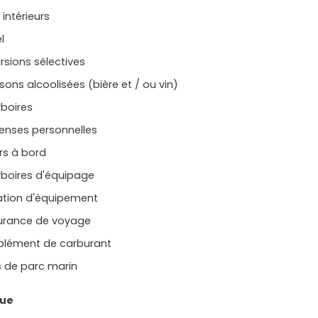
 intérieurs
l
rsions sélectives
sons alcoolisées (bière et / ou vin)
rboires
enses personnelles
rs à bord
rboires d'équipage
ation d'équipement
urance de voyage
plément de carburant
s de parc marin
ue