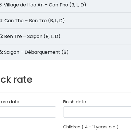
Jour 3: Village de Hoa An – Can Tho (B, L, D)
Jour 4: Can Tho – Ben Tre (B, L, D)
Jour 5: Ben Tre – Saigon (B, L, D)
Jour 6: Saigon – Débarquement (B)
ck rate
ture date
Finish date
e
Children ( 4 - 11 years old )