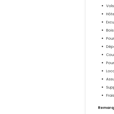
Vols
Hôte
Excu
Bois
Pou
Dép
Cou
Pou
Loc
Ass
Sup
Frai
Remarq