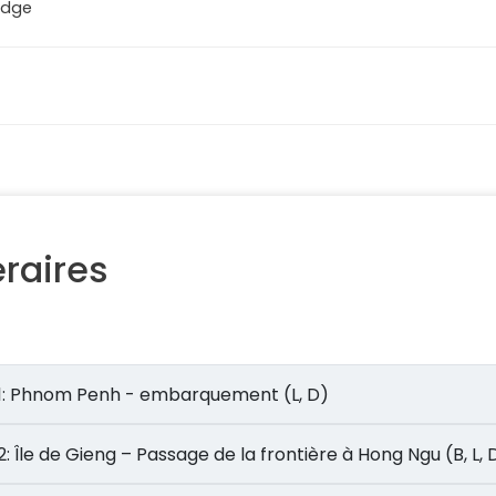
odge
éraires
Jour 1: Phnom Penh - embarquement (L, D)
Jour 2: Île de Gieng – Passage de la frontière à Hong Ngu (B, L, 