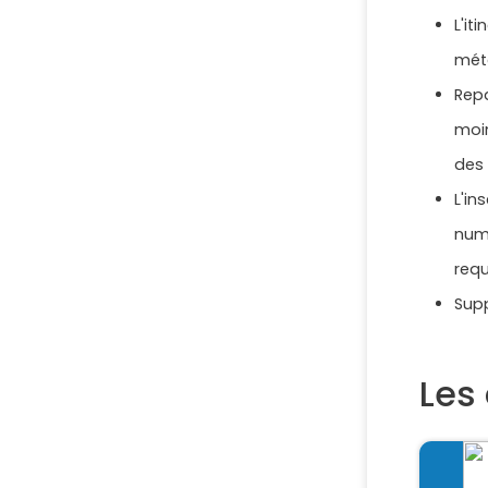
L'it
mété
Repa
moin
des 
L'in
numé
requ
Supp
Les 