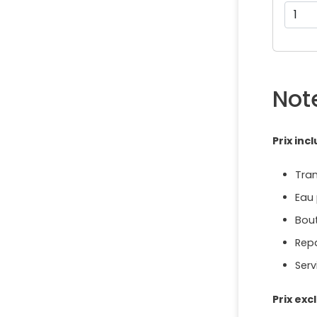
Not
Prix incl
Tran
Eau 
Bout
Rep
Serv
Prix exc