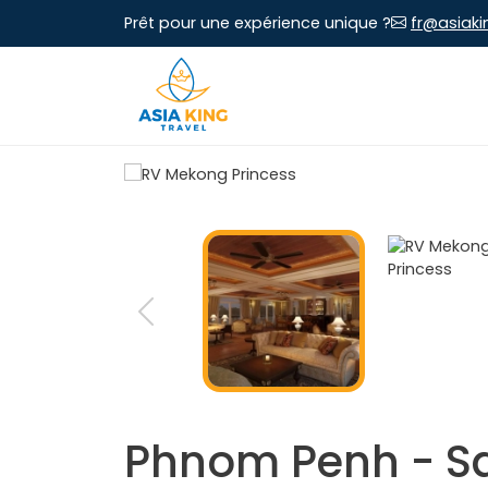
Prêt pour une expérience unique ?
fr@asiaki
Phnom Penh - Sa