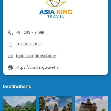
+84 243 719 1918
+84 983150513
fr@asiakingtravel.com
https://asiakingtravel.fr
Destinations