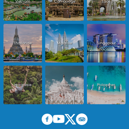
Vietnam
Cambodge
Laos
Thailande
Malaisie
Singapour
Indonésie
Birmanie
Philippines