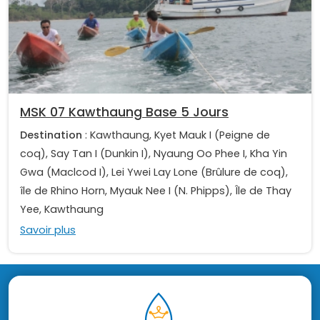
MSK 07 Kawthaung Base 5 Jours
Destination
: Kawthaung, Kyet Mauk I (Peigne de
coq), Say Tan I (Dunkin I), Nyaung Oo Phee I, Kha Yin
Gwa (Maclcod I), Lei Ywei Lay Lone (Brûlure de coq),
île de Rhino Horn, Myauk Nee I (N. Phipps), Île de Thay
Yee, Kawthaung
Savoir plus