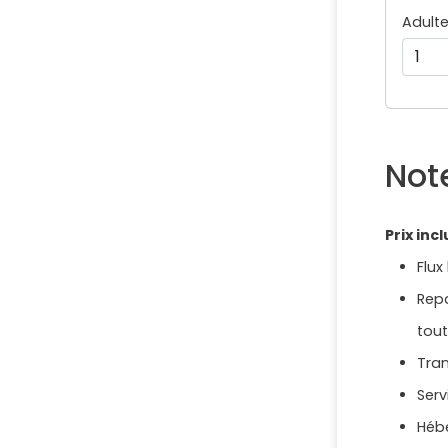
Adult
Not
Prix incl
Flux
Rep
tout
Tran
Serv
Héb