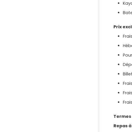
Kay
Bate
Prix ex
Frai
Héb
Pour
Dép
Bill
Frai
Frai
Frai
Termes e
Repas à 