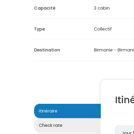
Capacité
3 cabin
Type
Collectif
Destination
Birmanie - Birman
Itin
Itinéraire
Check rate