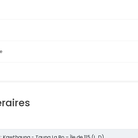
ie
éraires
Jour 1: Kawthaung - Taung La Bo – Île de 115 (L, D)