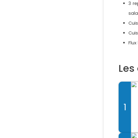
3 re
sala
Cuis
Cui
Flux
Les 
1