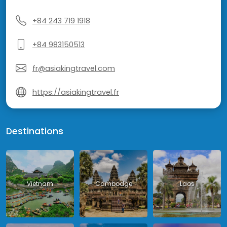
+84 243 719 1918
+84 983150513
fr@asiakingtravel.com
https://asiakingtravel.fr
Destinations
Vietnam
Cambodge
Laos