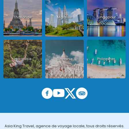
Thailande
Malaisie
Singapour
Indonésie
Birmanie
Philippines
Asia King Travel, agence de voyage locale, tous droits réservés.