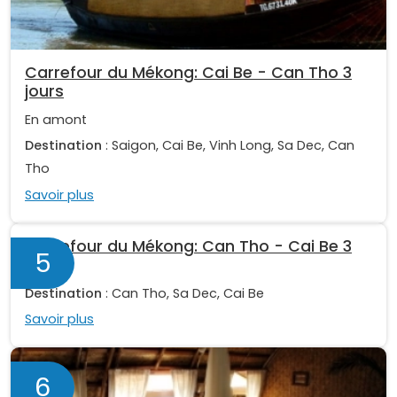
Carrefour du Mékong: Cai Be - Can Tho 3
jours
En amont
Destination
: Saigon, Cai Be, Vinh Long, Sa Dec, Can
Tho
Savoir plus
Carrefour du Mékong: Can Tho - Cai Be 3
5
jours
Destination
: Can Tho, Sa Dec, Cai Be
Savoir plus
6