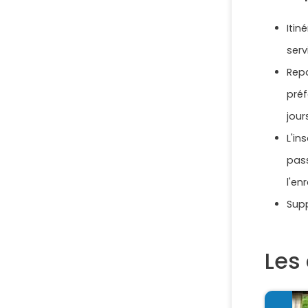
Itin
serv
Rep
pré
jour
L'i
pass
l'en
Supp
Les 