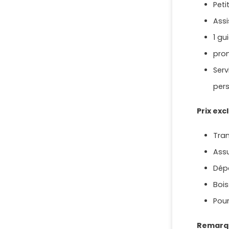
Peti
Assi
1 g
pro
Serv
pers
Prix exc
Tran
Ass
Dépe
Bois
Pour
Remarq