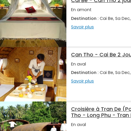
Cai Be - Can Tho 2 jou
En amont
Destination
: Cai Be, Sa Dec
Savoir plus
Can Tho - Cai Be 2 Jo
En aval
Destination
: Cai Be, Sa Dec
Savoir plus
Croisière à Tran De (P
Tho - Long Phu - Tran 
En aval