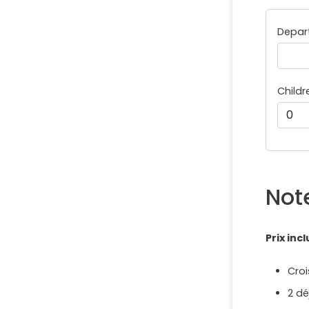
Depar
Childr
Not
Prix incl
Croi
2 dé