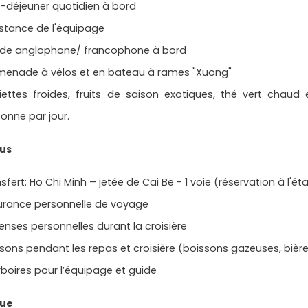
t-déjeuner quotidien à bord
stance de l'équipage
uide anglophone/ francophone à bord
menade à vélos et en bateau à rames "Xuong"
iettes froides, fruits de saison exotiques, thé vert chaud
onne par jour.
lus
sfert: Ho Chi Minh – jetée de Cai Be - 1 voie (réservation à l'é
urance personnelle de voyage
nses personnelles durant la croisière
sons pendant les repas et croisière (boissons gazeuses, bière,
boires pour l’équipage et guide
ue