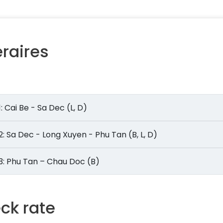
éraires
Jour 1: Cai Be - Sa Dec (L, D)
Jour 2: Sa Dec - Long Xuyen - Phu Tan (B, L, D)
Jour 3: Phu Tan – Chau Doc (B)
ck rate