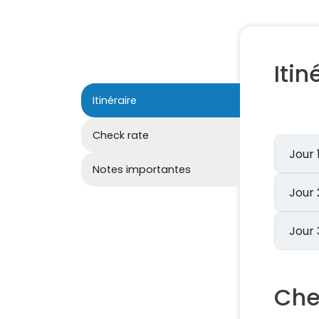
Itin
Itinéraire
Check rate
Notes importantes
Che