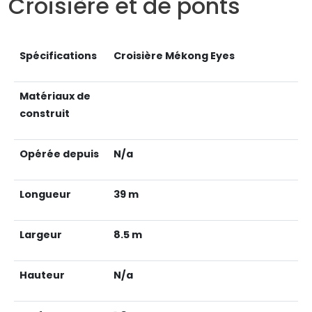
Croisière et de ponts
Spécifications
Croisière Mékong Eyes
Matériaux de
construit
Opérée depuis
N/a
Longueur
39 m
Largeur
8.5 m
Hauteur
N/a