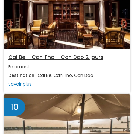
Cai Be - Can Tho - Con Dao 2 jours
En amont
Destination
: Cai Be, Can Tho, Con Dao
Savoir plus
10