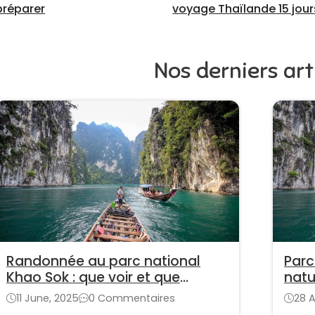
préparer
voyage Thaïlande 15 jour
Nos derniers art
Randonnée au parc national
Parc
Khao Sok : que voir et que
natu
préparer
Thaï
11 June, 2025
0 Commentaires
28 