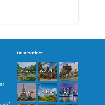
Destinations
Vietnam
Cambodge
Laos
+84
Thailande
Malaisie
Singapour
vel.fr/