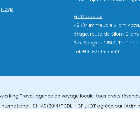
Blogs
En Thailande
491/34 Immeuble Silom Plaza,
étage, route de Silom, Silom
Rak, Bangkok 10500, Thaïlande
Tel: +66 827 095 999
Asia King Travel, agence de voyage locale, tous droits réservés
International : 01-140/2014/TCDL – GP LHQT agréée par l'Admi
eau des affaires touristiques et de l'enregistrement des gui
tourisme de la Thailande