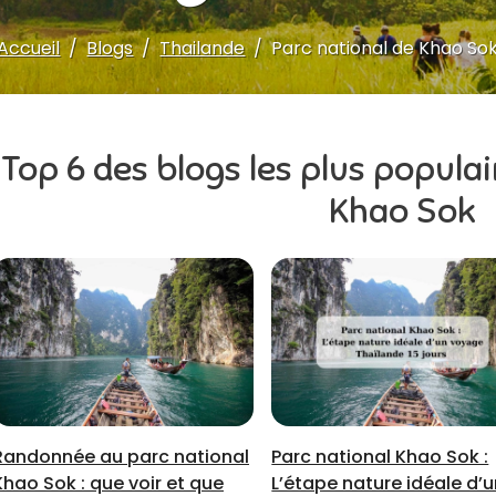
Accueil
Blogs
Thailande
Parc national de Khao So
Top 6 des blogs les plus populai
Khao Sok
Randonnée au parc national
Parc national Khao Sok :
Khao Sok : que voir et que
L’étape nature idéale d’