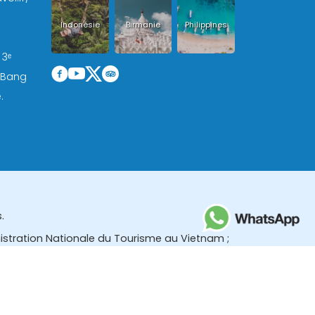
Indonésie
Birmanie
Philippines
 3ᵉ
, Bang
.
.
nistration Nationale du Tourisme au Vietnam ;
des (TBGR) et le bureau du développement du