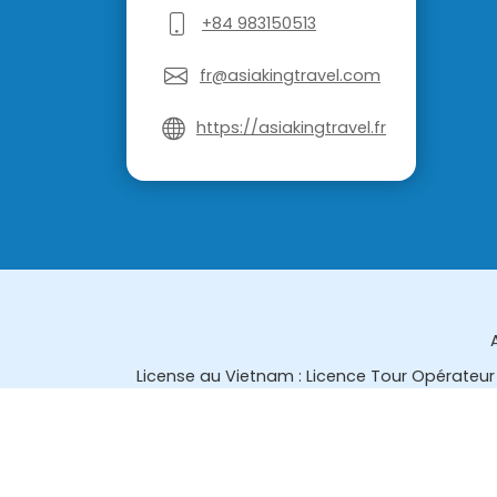
+84 983150513
fr@asiakingtravel.com
https://asiakingtravel.fr
License au Vietnam : Licence Tour Opérateur 
License en Thailande : 14/03366 par le Bur