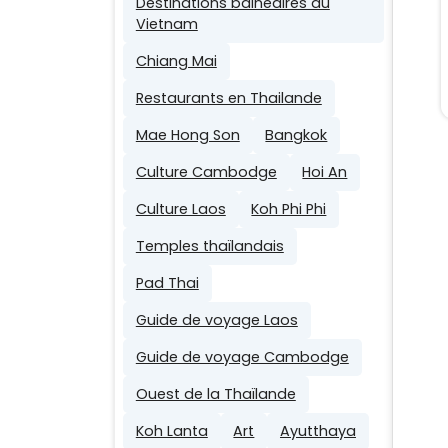
Destinations balnéaires au
Vietnam
Chiang Mai
Restaurants en Thailande
Mae Hong Son
Bangkok
Culture Cambodge
Hoi An
Culture Laos
Koh Phi Phi
Temples thaïlandais
Pad Thai
Guide de voyage Laos
Guide de voyage Cambodge
Ouest de la Thaïlande
Koh Lanta
Art
Ayutthaya