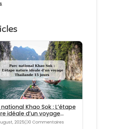
s
icles
 national Khao Sok : L’étape
re idéale d’un voyage
lande 15 jours
August, 2025
0 Commentaires