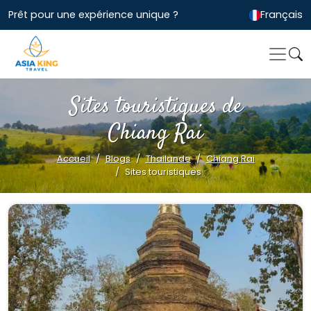
Prêt pour une expérience unique ?
Français
Sites touristiques de
Chiang Rai
Accueil
Blogs
Thailande
Chiang Rai
Sites touristiques