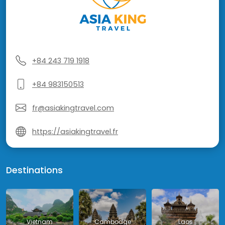
+84 243 719 1918
+84 983150513
fr@asiakingtravel.com
https://asiakingtravel.fr
Destinations
Vietnam
Cambodge
Laos