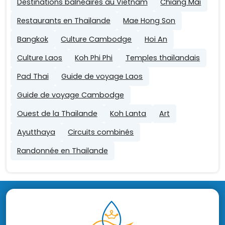
Destinations balnéaires au Vietnam
Chiang Mai
Restaurants en Thailande
Mae Hong Son
Bangkok
Culture Cambodge
Hoi An
Culture Laos
Koh Phi Phi
Temples thaïlandais
Pad Thai
Guide de voyage Laos
Guide de voyage Cambodge
Ouest de la Thaïlande
Koh Lanta
Art
Ayutthaya
Circuits combinés
Randonnée en Thailande