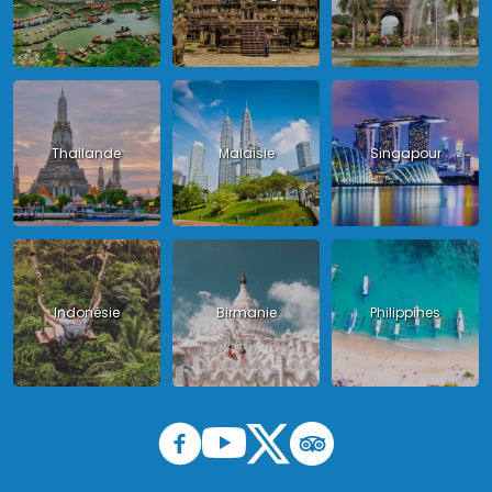
Thailande
Malaisie
Singapour
Indonésie
Birmanie
Philippines