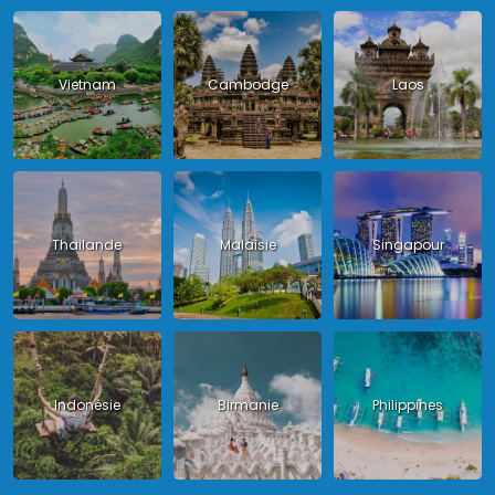
Vietnam
Cambodge
Laos
Thailande
Malaisie
Singapour
Indonésie
Birmanie
Philippines