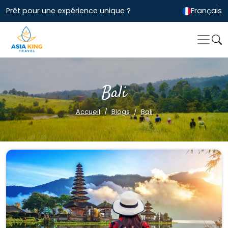
Prêt pour une expérience unique ?
Français
Bali
Accueil
Blogs
Bali