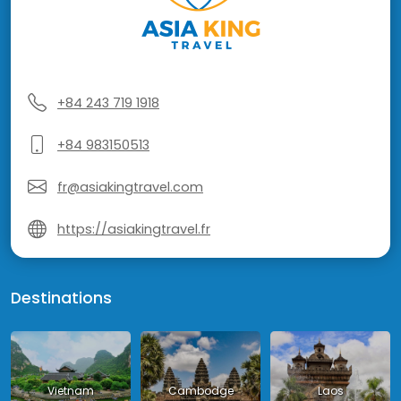
+84 243 719 1918
+84 983150513
fr@asiakingtravel.com
https://asiakingtravel.fr
Destinations
Vietnam
Cambodge
Laos