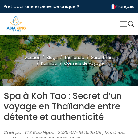
Prêt pour une expérience unique ?
Français
Accueil
Blogs
Thailande
Surat Thani
Koh Tao
Conseils de voyage
Spa à Koh Tao : Secret d’un
voyage en Thaïlande entre
détente et authenticité
Créé par TTS Bao Ngoc : 2025-07-18 16:05:09 , Mis à jour