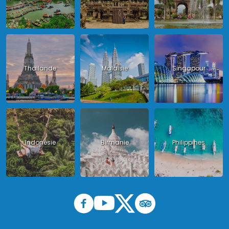
Thailande
Malaisie
Singapour
Indonésie
Birmanie
Philippines