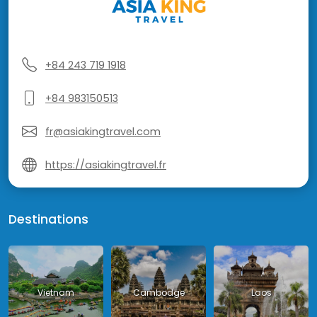
+84 243 719 1918
+84 983150513
fr@asiakingtravel.com
https://asiakingtravel.fr
Destinations
Vietnam
Cambodge
Laos