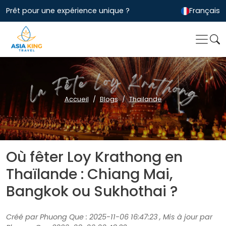
Prêt pour une expérience unique ?
Français
Accueil
Blogs
Thailande
Où fêter Loy Krathong en
Thaïlande : Chiang Mai,
Bangkok ou Sukhothai ?
Créé par Phuong Que : 2025-11-06 16:47:23 , Mis à jour par