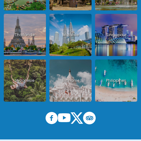
Thailande
Malaisie
Singapour
Indonésie
Birmanie
Philippines