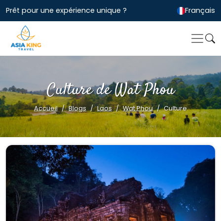
Prêt pour une expérience unique ?
Français
Culture de Wat Phou
Accueil
Blogs
Laos
Wat Phou
Culture