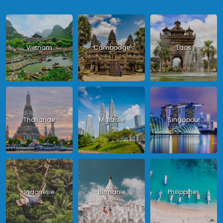
Vietnam
Cambodge
Laos
Thailande
Malaisie
Singapour
Indonésie
Birmanie
Philippines