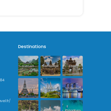
Destinations
Vietnam
Cambodge
Laos
+84
Thailande
Malaisie
Singapour
vel.fr/
Indonésie
Birmanie
Philippines