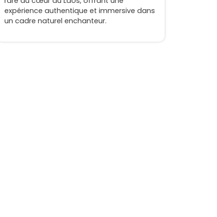
rare au cœur du Laos, offrant une
expérience authentique et immersive dans
un cadre naturel enchanteur.