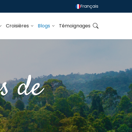
Français
Croisières
Blogs
Témoignages
es de
y