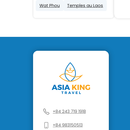
Wat Phou
Temples au Laos
+84 243 719 1918
+84 983150513