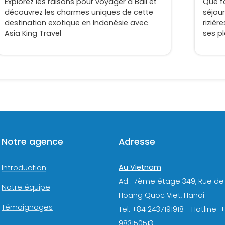
Explorez les raisons pour voyager à Bali et
Que fa
découvrez les charmes uniques de cette
séjour
destination exotique en Indonésie avec
rizièr
Asia King Travel
ses pl
vibra
Notre agence
Adresse
Au Vietnam
Introduction
Ad : 7ème étage 349, Rue de
Notre équipe
Hoang Quoc Viet, Hanoi
Témoignages
Tel: +84 2437191918 - Hotline 
983150513