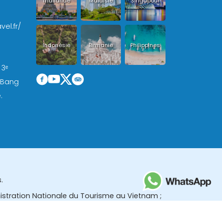
Thailande
Malaisie
Singapour
vel.fr/
Indonésie
Birmanie
Philippines
 3ᵉ
, Bang
.
.
nistration Nationale du Tourisme au Vietnam ;
des (TBGR) et le bureau du développement du