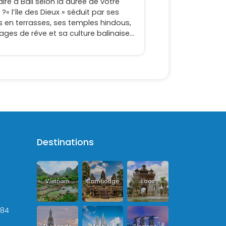
ire à Bali selon la durée de votre
 ?« l’île des Dieux » séduit par ses
es en terrasses, ses temples hindous,
ages de rêve et sa culture balinaise
nte
Destinations
Vietnam
Cambodge
Laos
+84