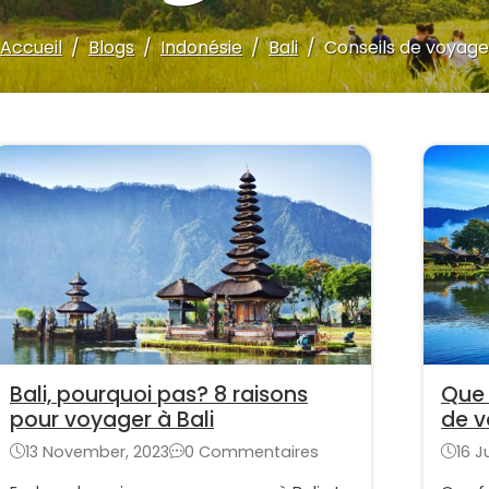
Accueil
Blogs
Indonésie
Bali
Conseils de voyage
Bali, pourquoi pas? 8 raisons
Que 
pour voyager à Bali
de v
13 November, 2023
0 Commentaires
16 J