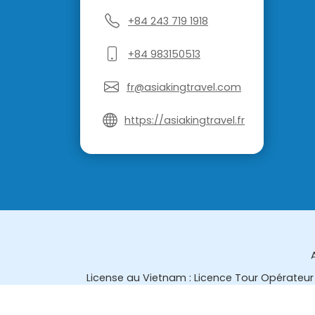
+84 243 719 1918
+84 983150513
fr@asiakingtravel.com
https://asiakingtravel.fr
License au Vietnam : Licence Tour Opérateur 
License en Thailande : 14/03366 par le Bur