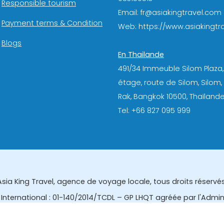
Responsible tourism
Email: fr@asiakingtravel.com
Payment terms & Condition
Web: https://www.asiakingtra
Blogs
En Thailande
491/34 Immeuble Silom Plaza,
étage, route de Silom, Silom
Rak, Bangkok 10500, Thaïlande
Tel: +66 827 095 999
Asia King Travel, agence de voyage locale, tous droits réservés
International : 01-140/2014/TCDL – GP LHQT agréée par l'Admi
eau des affaires touristiques et de l'enregistrement des gui