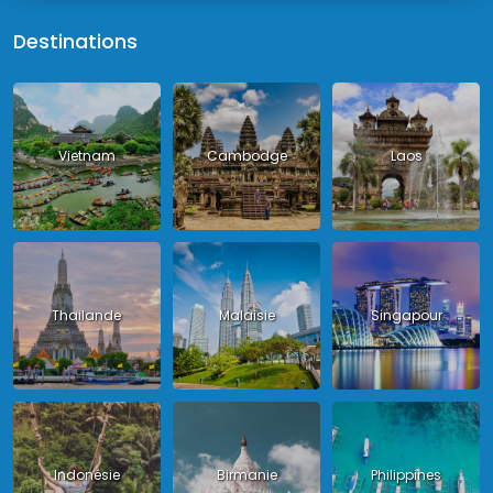
Destinations
Vietnam
Cambodge
Laos
Thailande
Malaisie
Singapour
Indonésie
Birmanie
Philippines