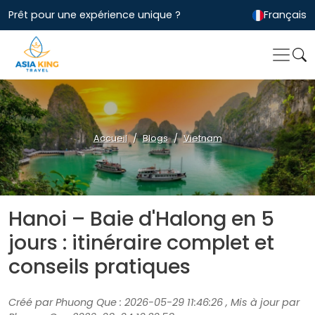
Prêt pour une expérience unique ?
Français
Accueil
Blogs
Vietnam
Hanoi – Baie d'Halong en 5
jours : itinéraire complet et
conseils pratiques
Créé par Phuong Que : 2026-05-29 11:46:26 , Mis à jour par