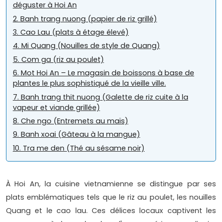
déguster à Hoi An
2. Banh trang nuong (papier de riz grillé)
3. Cao Lau (plats à étage élevé)
4. Mi Quang (Nouilles de style de Quang)
5. Com ga (riz au poulet)
6. Mot Hoi An – Le magasin de boissons à base de
plantes le plus sophistiqué de la vieille ville.
7. Banh trang thit nuong (Galette de riz cuite à la
vapeur et viande grillée)
8. Che ngo (Entremets au maïs)
9. Banh xoai (Gâteau à la mangue)
10. Tra me den (Thé au sésame noir)
À Hoi An, la cuisine vietnamienne se distingue par ses
plats emblématiques tels que le riz au poulet, les nouilles
Quang et le cao lau. Ces délices locaux captivent les