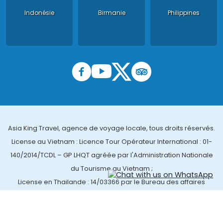
Indonésie
Birmanie
Philippines
Asia King Travel, agence de voyage locale, tous droits réservés.
License au Vietnam : Licence Tour Opérateur International : 01-
140/2014/TCDL – GP LHQT agréée par l'Administration Nationale
du Tourisme au Vietnam ;
License en Thailande : 14/03366 par le Bureau des affaires
touristiques et de l'enregistrement des guides (TBGR) et le
bureau du développement du tourisme de la Thailande