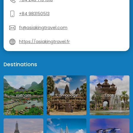
+84 983150513
fr@asiakingtravel.com
https://asiakingtravel.fr
Destinations
Vietnam
Cambodge
Laos