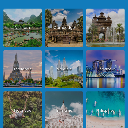
Vietnam
Cambodge
Laos
Thailande
Malaisie
Singapour
Indonésie
Birmanie
Philippines