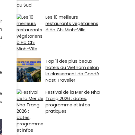
Les 10 meilleurs
r
restaurants végétariens
m
à Ho Chi Minh-Ville
u
.
Top 11 des plus beaux
hôtels du Vietnam selon
e
le classement de Condé
Nast Traveller
Festival de la Mer de Nha
e
Trang 2026 : dates,
s
programme et infos
pratiques