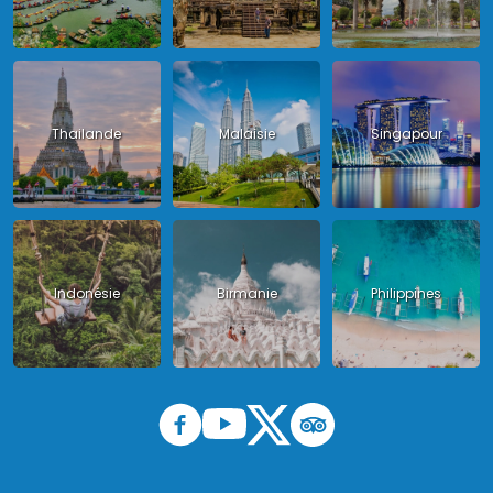
Thailande
Malaisie
Singapour
Indonésie
Birmanie
Philippines