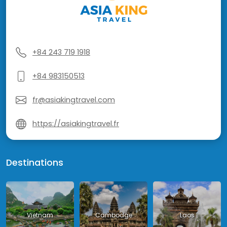
+84 243 719 1918
+84 983150513
fr@asiakingtravel.com
https://asiakingtravel.fr
Destinations
Vietnam
Cambodge
Laos