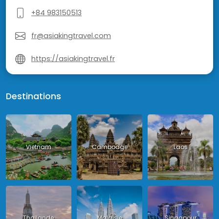
+84 983150513
fr@asiakingtravel.com
https://asiakingtravel.fr
Destinations
Vietnam
Cambodge
Laos
Thailande
Malaisie
Singapour