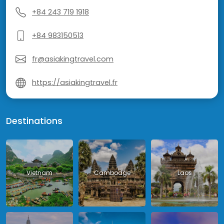
+84 243 719 1918
+84 983150513
fr@asiakingtravel.com
https://asiakingtravel.fr
Destinations
Vietnam
Cambodge
Laos