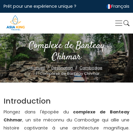
Prêt pour une expérience unique ?
Français
Complexe de Banteay
Chhmar
Accueil
Destination
Cambodge
Complexe de Banteay Chhmar
Introduction
Plongez dans l'épopée du
complexe de Banteay
Chhmar
, un site méconnu du Cambodge qui allie une
histoire captivante à une architecture magnifique.