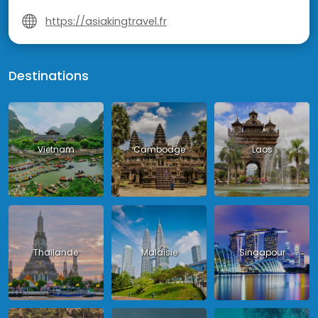
https://asiakingtravel.fr
Destinations
Vietnam
Cambodge
Laos
Thailande
Malaisie
Singapour