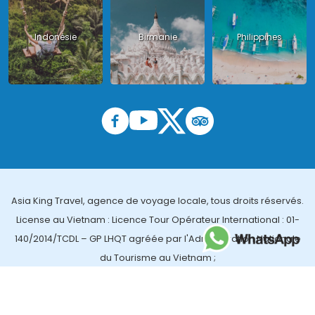
Indonésie
Birmanie
Philippines
Asia King Travel, agence de voyage locale, tous droits réservés.
License au Vietnam : Licence Tour Opérateur International : 01-
140/2014/TCDL – GP LHQT agréée par l'Administration Nationale
du Tourisme au Vietnam ;
License en Thailande : 14/03366 par le Bureau des affaires
touristiques et de l'enregistrement des guides (TBGR) et le
bureau du développement du tourisme de la Thailande