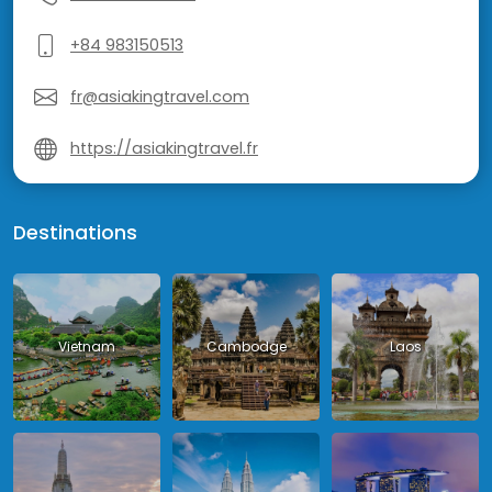
+84 983150513
fr@asiakingtravel.com
https://asiakingtravel.fr
Destinations
Vietnam
Cambodge
Laos