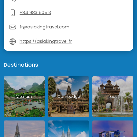
+84 983150513
fr@asiakingtravel.com
https://asiakingtravel.fr
Destinations
Vietnam
Cambodge
Laos