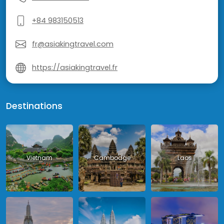
+84 983150513
fr@asiakingtravel.com
https://asiakingtravel.fr
Destinations
Vietnam
Cambodge
Laos