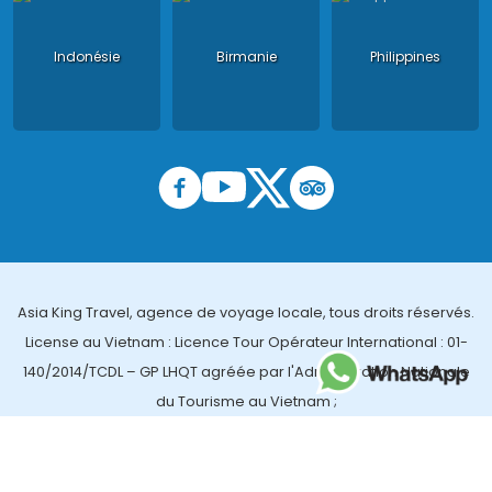
Indonésie
Birmanie
Philippines
Asia King Travel, agence de voyage locale, tous droits réservés.
License au Vietnam : Licence Tour Opérateur International : 01-
140/2014/TCDL – GP LHQT agréée par l'Administration Nationale
du Tourisme au Vietnam ;
License en Thailande : 14/03366 par le Bureau des affaires
touristiques et de l'enregistrement des guides (TBGR) et le
bureau du développement du tourisme de la Thailande