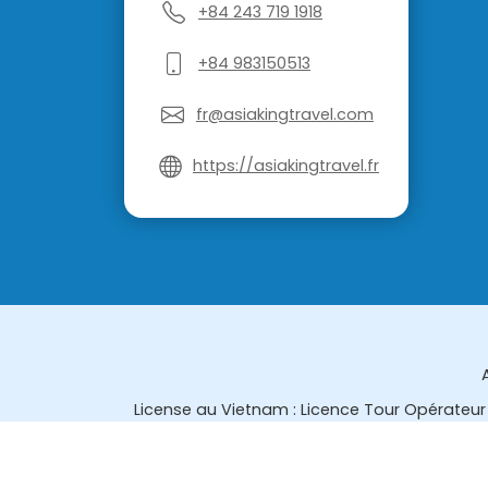
+84 243 719 1918
+84 983150513
fr@asiakingtravel.com
https://asiakingtravel.fr
License au Vietnam : Licence Tour Opérateur 
License en Thailande : 14/03366 par le Bur