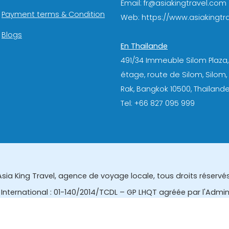
Email: fr@asiakingtravel.com
Payment terms & Condition
Web: https://www.asiakingtra
Blogs
En Thailande
491/34 Immeuble Silom Plaza,
étage, route de Silom, Silom
Rak, Bangkok 10500, Thaïlande
Tel: +66 827 095 999
Asia King Travel, agence de voyage locale, tous droits réservés
International : 01-140/2014/TCDL – GP LHQT agréée par l'Admi
eau des affaires touristiques et de l'enregistrement des gui
tourisme de la Thailande