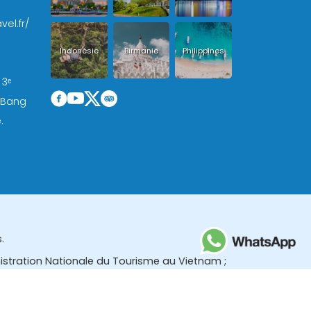
vel.fr/
Indonésie
Birmanie
Philippines
 3ᵉ
, Bang
.
.
nistration Nationale du Tourisme au Vietnam ;
des (TBGR) et le bureau du développement du