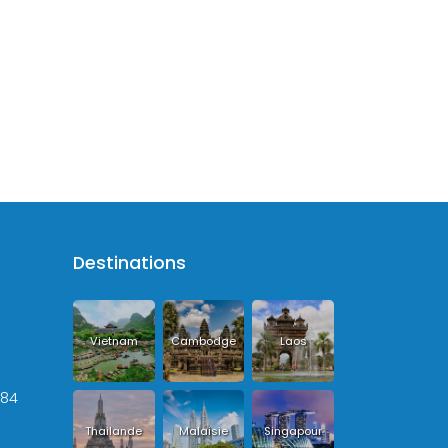
Destinations
Vietnam
Cambodge
Laos
+84
Thailande
Malaisie
Singapour