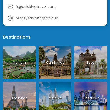
fr@asiakingtravel.com
https://asiakingtravel.fr
Destinations
Vietnam
Cambodge
Laos
Thailande
Malaisie
Singapour