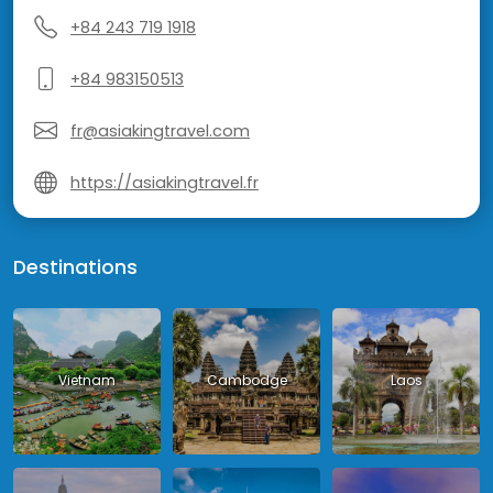
+84 243 719 1918
+84 983150513
fr@asiakingtravel.com
https://asiakingtravel.fr
Destinations
Vietnam
Cambodge
Laos