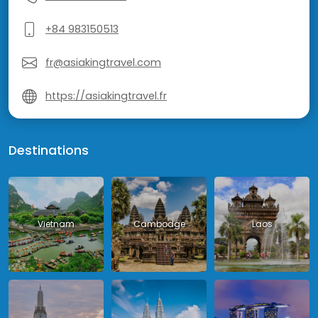
+84 983150513
fr@asiakingtravel.com
https://asiakingtravel.fr
Destinations
Vietnam
Cambodge
Laos