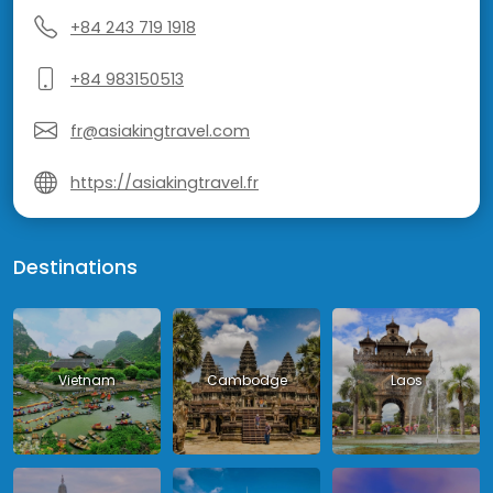
+84 243 719 1918
+84 983150513
fr@asiakingtravel.com
https://asiakingtravel.fr
Destinations
Vietnam
Cambodge
Laos