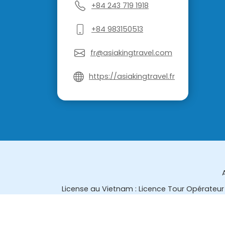
+84 243 719 1918
+84 983150513
fr@asiakingtravel.com
https://asiakingtravel.fr
License au Vietnam : Licence Tour Opérateur 
License en Thailande : 14/03366 par le Bur