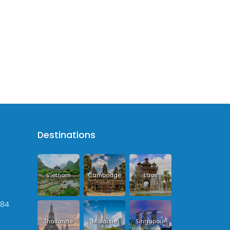
Destinations
Vietnam
Cambodge
Laos
+84
Thailande
Malaisie
Singapour