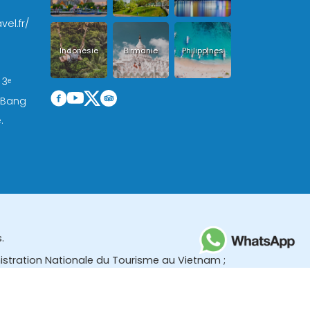
vel.fr/
Indonésie
Birmanie
Philippines
 3ᵉ
, Bang
.
.
nistration Nationale du Tourisme au Vietnam ;
des (TBGR) et le bureau du développement du