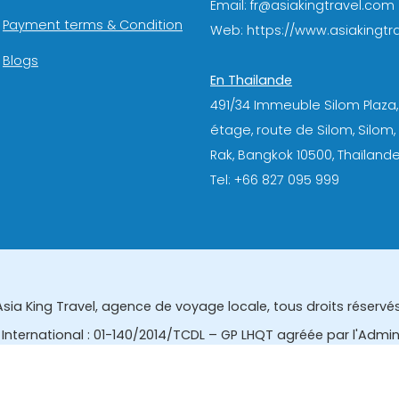
Email: fr@asiakingtravel.com
Payment terms & Condition
Web: https://www.asiakingtra
Blogs
En Thailande
491/34 Immeuble Silom Plaza,
étage, route de Silom, Silom
Rak, Bangkok 10500, Thaïlande
Tel: +66 827 095 999
Asia King Travel, agence de voyage locale, tous droits réservés
International : 01-140/2014/TCDL – GP LHQT agréée par l'Admi
eau des affaires touristiques et de l'enregistrement des gui
tourisme de la Thailande