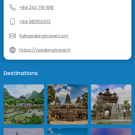
+84 243 719 1918
+84 983150513
fr@asiakingtravel.com
https://asiakingtravel.fr
Destinations
Vietnam
Cambodge
Laos