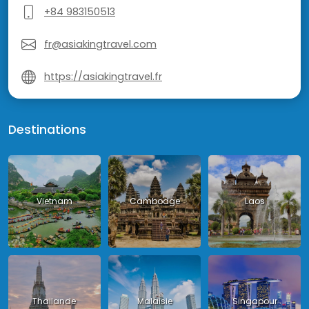
+84 983150513
fr@asiakingtravel.com
https://asiakingtravel.fr
Destinations
Vietnam
Cambodge
Laos
Thailande
Malaisie
Singapour