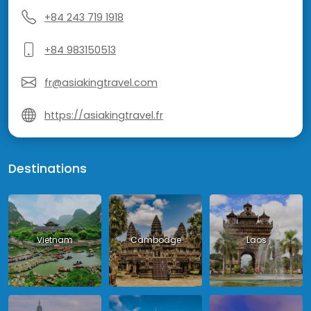
+84 243 719 1918
+84 983150513
fr@asiakingtravel.com
https://asiakingtravel.fr
Destinations
Vietnam
Cambodge
Laos