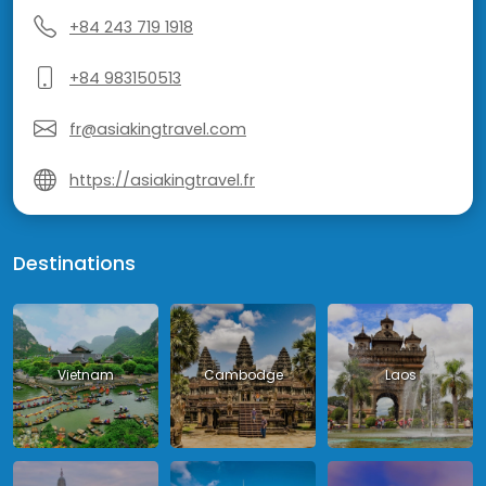
+84 243 719 1918
+84 983150513
fr@asiakingtravel.com
https://asiakingtravel.fr
Destinations
Vietnam
Cambodge
Laos