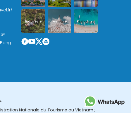
vel.fr/
Indonésie
Birmanie
Philippines
 3ᵉ
, Bang
.
.
nistration Nationale du Tourisme au Vietnam ;
des (TBGR) et le bureau du développement du