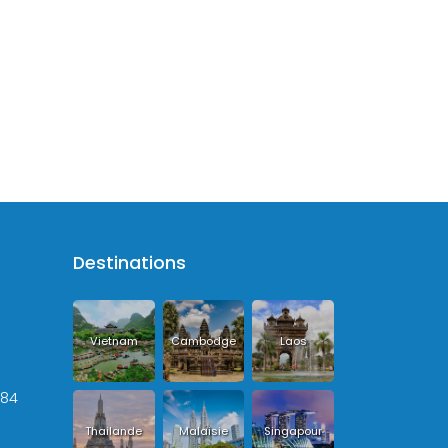
Destinations
Vietnam
Cambodge
Laos
+84
Thailande
Malaisie
Singapour