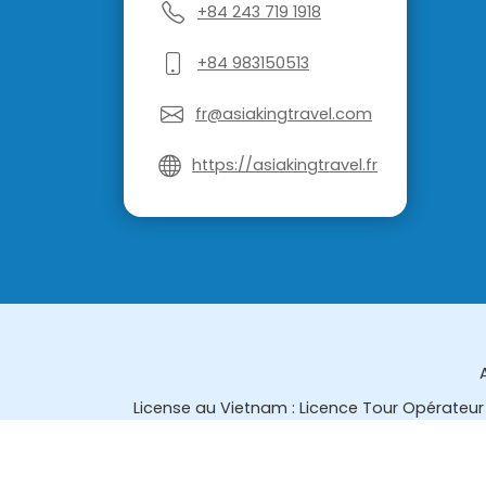
+84 243 719 1918
+84 983150513
fr@asiakingtravel.com
https://asiakingtravel.fr
License au Vietnam : Licence Tour Opérateur 
License en Thailande : 14/03366 par le Bur