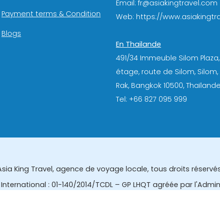
Email: fr@asiakingtravel.com
Payment terms & Condition
Web: https://www.asiakingtra
Blogs
En Thailande
491/34 Immeuble Silom Plaza,
étage, route de Silom, Silom
Rak, Bangkok 10500, Thaïlande
Tel: +66 827 095 999
Asia King Travel, agence de voyage locale, tous droits réservés
International : 01-140/2014/TCDL – GP LHQT agréée par l'Admi
eau des affaires touristiques et de l'enregistrement des gui
tourisme de la Thailande